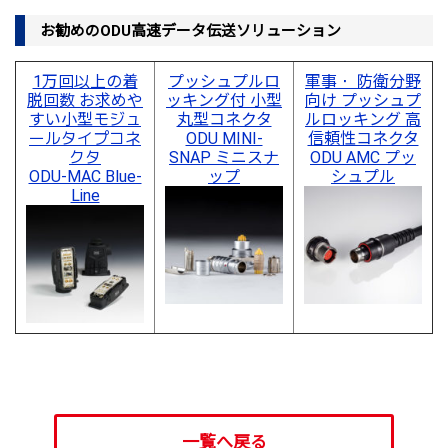
お勧めのODU高速データ伝送ソリューション
1万回以上の着
プッシュプルロ
軍事・ 防衛分野
脱回数 お求めや
ッキング付 小型
向け プッシュプ
すい小型モジュ
丸型コネクタ
ルロッキング 高
ールタイプコネ
ODU MINI-
信頼性コネクタ
クタ
SNAP ミニスナ
ODU AMC プッ
ODU-MAC Blue-
ップ
シュプル
Line
一覧へ戻る