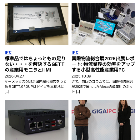
IPC
IPC
標準品ではちょっともの足り
国際物流総合展2025出展レポ
ない・・・を解決するGETT
ート: 物流業界の効率をアップ
の産業用モニタとHMI
する小型高性能産業用PC
2026.04.27
2025.10.09
ケーメックスONEが国内総代理店をつと
さて、前回のコラムでは、国際物流総合
めるGETT.GROUPはドイツを本拠地と
展2025で展示したMoxaの産業用のネッ
[…]
ト […]