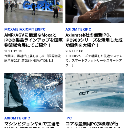
MOXA
IEI
AXIOMTEK
IPC
AXIOMTEK
IPC
AMR/AGVに最適なMoxaと
Axiomtek社の最新IPC、
IPCの製品ラインアップを国際
IPC900シリーズを活用した成
物流総合展にてご紹介！
功事例を大紹介！
2021.12.15
2021.05.06
今回は、弊社が出展しました「国際物流
IPC900シリーズで構築した先進システム
総合展2021 第2回INNOVATION […]
で、スマートファクトリーやスマートア
グ […]
AXIOMTEK
IPC
IPC
マシンビジョンやAIで工場を
コアな産業用PC探検隊が行