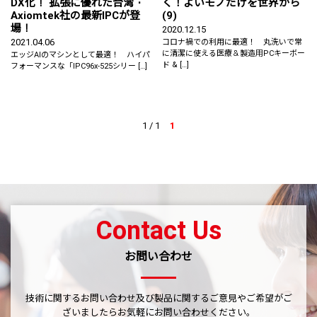
DX化！ 拡張に優れた台湾・
く！よいモノだけを世界から
Axiomtek社の最新IPCが登
(9)
場！
2020.12.15
2021.04.06
コロナ禍での利用に最適！ 丸洗いで常
に清潔に使える医療＆製造用PCキーボー
エッジAIのマシンとして最適！ ハイパ
ド & […]
フォーマンスな「IPC96x-525シリー […]
1 / 1
1
Contact Us
お問い合わせ
技術に関するお問い合わせ及び製品に関するご意見やご希望がご
ざいましたら
お気軽にお問い合わせください。