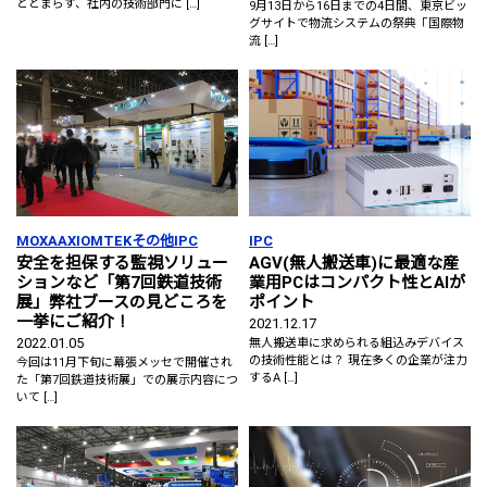
とどまらず、社内の技術部門に […]
9月13日から16日までの4日間、東京ビッ
グサイトで物流システムの祭典「国際物
流 […]
MOXA
AXIOMTEK
その他
IPC
IPC
安全を担保する監視ソリュー
AGV(無人搬送車)に最適な産
ションなど「第7回鉄道技術
業用PCはコンパクト性とAIが
展」弊社ブースの見どころを
ポイント
一挙にご紹介！
2021.12.17
2022.01.05
無人搬送車に求められる組込みデバイス
の技術性能とは？ 現在多くの企業が注力
今回は11月下旬に幕張メッセで開催され
するA […]
た「第7回鉄道技術展」での展示内容につ
いて […]