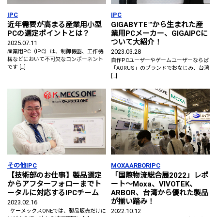
IPC
IPC
近年需要が高まる産業用小型
GIGABYTE™から生まれた産
PCの選定ポイントとは？
業用PCメーカー、GIGAIPCに
ついて大紹介！
2025.07.11
2023.03.28
産業用PC（IPC）は、制御機器、工作機
械などにおいて不可欠なコンポーネント
自作PCユーザーやゲームユーザーならば
です […]
「AORUS」のブランドでおなじみ、台湾
[…]
その他
IPC
MOXA
ARBOR
IPC
【技術部のお仕事】製品選定
「国際物流総合展2022」レポ
からアフターフォローまでト
ート～Moxa、VIVOTEK、
ータルに対応するIPCチーム
ARBOR、台湾から優れた製品
が揃い踏み！
2023.02.16
2022.10.12
ケーメックスONEでは、製品販売だけに