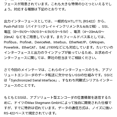
フェースが用意されています。これも大きな特徴のひとつといえるでし
ょう。対応する種類は下記のとおりです。
出力インターフェースとしては、一般的なHTL/TTL (RS422）から、
Push-Pull SSI（バイナリ/グレイ＋インクリメンタルA/B/Z相）、SSI、
電圧（0～5V/0～10V/0.5～4.5V/0.5～9.5V）、電流（4～20mA/0～
20mA）などをご用意しています。またフィールドバス系としては、
Profibus、Profinet、DeviceNet、Interbus、EtherNet/IP、CANopen、
Powerlink、EtherCAT、SAE J1939などにも対応しています。たいていの
インターフェースと出力のラインアップが揃っているため、お求めのイ
ンターフェースに関しては、弊社の担当までご相談ください。
さて今回のメインテーマは、これらのインターフェースのうち、アブソ
リュートエンコーダのデータ転送に欠かせないSSIの仕組みです。SSIと
は「Synchronized Serial Interface」、すなわち同期式シリアルインター
フェースのことです。
もともとSSIは、アブソリュート型エンコーダの位置情報を送信するた
めに、ドイツのMax Stegmann GmbHによって独自に開発された仕様で
すが、すでに特許は切れています。データの通信方式は、ノイズに強い
RS-422ベースで規定されています。