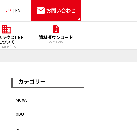
お問い合わせ
JP
EN
メックスONE
資料ダウンロード
download
について
mpany info
カテゴリー
ト
MOXA
ODU
IEI