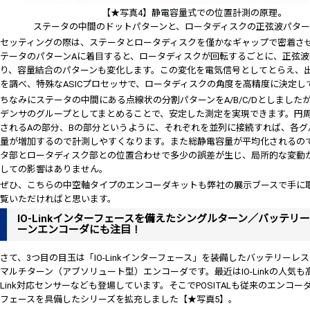
【★写真4】静電容量式での位置計測の原理。
ステータの中間のドットパターンと、ロータディスクの正弦波パター
セッティングの際は、ステータとロータディスクを僅かなギャップで密着さ
テータのパターンAに着目すると、ロータディスクが回転するごとに、正弦
り、容量結合のパターンも変化します。この変化を電気信号としてとらえ、
を調べ、特殊なASICプロセッサで、ロータディスクの角度を高精度に決定し
ちなみにステータの中間にある点線状の分割パターンをA/B/C/Dとしました
デンサのグループとしてまとめることで、安定した測定を実現できます。円
されるAの部分、Bの部分というように、それぞれを並列に接続すれば、各グ
量が増加するので計測しやすくなります。また総静電容量が平均化されるの
タ部とロータディスク部との位置合わせで多少の誤差が生じ、局所的な変動
しての影響はありません。
ぜひ、こちらの中空軸タイプのエンコーダキットも弊社の展示ブースで手に
覧いただければと思います。
IO-Linkインターフェースを備えたシングルターン／バッテリ
ーンエンコーダにも注目！
さて、3つ目の目玉は「IO-Linkインターフェース」を装備したバッテリーレ
マルチターン（アブソリュート型）エンコーダです。最近はIO-Linkの人気も高
Link対応センサーなども登場しています。そこでPOSITALも従来のエンコーダに
フェースを具備したシリーズを拡充しました【★写真5】。