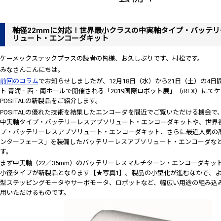
軸径22mmに対応！世界最小クラスの中実軸タイプ・バッテ
リュート・エンコーダキット
ケーメックステックプラスの読者の皆様、お久しぶりです、村松です。
みなさんこんにちは。
前回のコラム
でお知らせしましたが、12月18日（水）から21日（土）の4
ト 青海・西・南ホールで開催される「2019国際ロボット展」（iREX）にて
POSITALの新製品をご紹介します。
POSITALの優れた技術を結集したエンコーダを間近でご覧いただける機会
中実軸タイプ・バッテリーレスアブソリュート・エンコーダキットや、世界
プ・バッテリーレスアブソリュート・エンコーダキット、さらに最近人気の高い「
ンターフェース」を装備したバッテリーレスアブソリュート・エンコーダな
す。
まず中実軸（22／35mm）のバッテリーレスマルチターン・エンコーダキット
小径タイプが新製品となります【★写真1】。製品の小型化が進むなかで、
型ステッピングモータやサーボモータ、ロボットなど、幅広い用途の組み込
用いただけるものです。