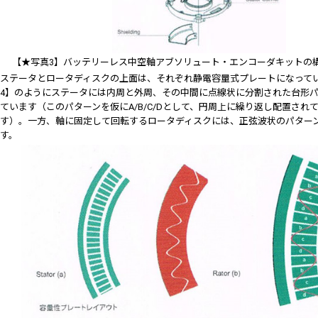
【★写真3】バッテリーレス中空軸アブソリュート・エンコーダキットの
ステータとロータディスクの上面は、それぞれ静電容量式プレートになって
4】のようにステータには内周と外周、その中間に点線状に分割された台形
ています（このパターンを仮にA/B/C/Dとして、円周上に繰り返し配置され
す）。一方、軸に固定して回転するロータディスクには、正弦波状のパター
す。