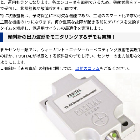
と、運用もラクになります。各エンコーダを識別できるため、稼働状態をデー
で受信し、状態監視や故障診断も可能です。
特に状態監視は、予防保全に不可欠な機能であり、工場のスマート化で求められるIn
主要な機能の1つになります。何か重篤な故障が起きる前にデバイスを交換
タイムを短縮し、保運用サイクルの最適化を実現します。
傾斜計の出力波形をモニタリングするデモも実施！
またセンサー類では、ウィーガント・エナジーハーベスティング技術を実現
のほか、POSITALが得意とする傾斜計のデモも行い、センサーの出力波形
ようにします。
→傾斜計【★写真6】の詳細に関しては、
以前のコラム
もご覧ください。