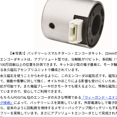
【★写真1】バッテリーレスマルチターン・エンコーダキット、22mm
エンコーダキットは、アブソリュート型では、分解能が17ビット、多回転（
100万回転以上の位置を計測できます。キットは小型の電子基板と、モータ
る永久磁石アセンブリユニットで構成されています。
永久磁石を使うことからわかるように、このエンコーダは磁気式です。磁気
て、振動や衝撃に対して強く、オイルやほこりによる影響も受けにくいため
応が可能です。また電磁ブレーキ付きモータでも使えるように、特殊な磁気
ていますので、安心してご利用できます。
もちろんPOSITAL社のエンコーダの大きな特徴である
「ウィーガンド・エナ
グ技術」
によって、バッテリーレスを実現しています。外部電源なしで電子
ら、従来のように回転数を保持するメモリーバックアップ用バッテリーも不
フリーを実現しています。まさにアブソリュートエンコーダとして完成され