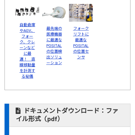
自動倉庫
最先端の
フォーク
やAGV、
医療機器
リフトに
フォー
に最適な
最適な
ク、クレ
POSITAL
POSITAL
ーンなど
の位置検
の位置セ
に最
出ソリュ
ンサ
適！ 直
ーション
線移動量
を計測す
る秘儀
ドキュメントダウンロード：ファ
イル形式（pdf）