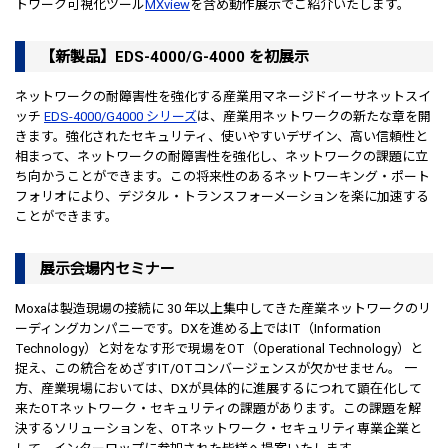
トワーク可視化ツール
MXview
を含め動作展示でご紹介いたします。
【新製品】EDS-4000/G-4000 を初展示
ネットワークの耐障害性を強化する産業用マネージドイーサネットスイ
ッチ
EDS-4000/G4000 シリーズ
は、産業用ネットワークの新たな章を開
きます。強化されたセキュリティ、使いやすいデザイン、高い信頼性と
相まって、ネットワークの耐障害性を強化し、ネットワークの課題に立
ち向かうことができます。この将来性のあるネットワーキング・ポート
フォリオにより、デジタル・トランスフォーメーションを楽に加速する
ことができます。
展示会場内セミナー
Moxaは製造現場の接続に 30 年以上集中してきた産業ネットワークのリ
ーディングカンパニーです。DXを進める上ではIT（Information
Technology）と対をなす形で現場をOT（Operational Technology）と
捉え、この統合をめざすIT/OTコンバージェンスが欠かせません。 一
方、産業現場においては、DXが具体的に進展するにつれて顕在化して
来たOTネットワーク・セキュリティの課題があります。この課題を解
決するソリューションを、OTネットワーク・セキュリティ専業企業と