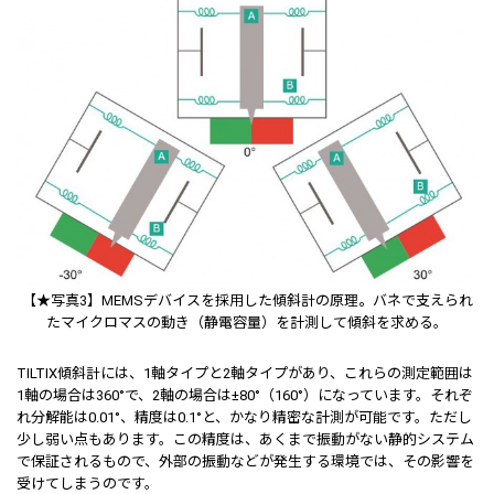
【★写真3】MEMSデバイスを採用した傾斜計の原理。バネで支えられ
たマイクロマスの動き（静電容量）を計測して傾斜を求める。
TILTIX傾斜計には、1軸タイプと2軸タイプがあり、これらの測定範囲は
1軸の場合は360°で、2軸の場合は±80°（160°）になっています。それぞ
れ分解能は0.01°、精度は0.1°と、かなり精密な計測が可能です。ただし
少し弱い点もあります。この精度は、あくまで振動がない静的システム
で保証されるもので、外部の振動などが発生する環境では、その影響を
受けてしまうのです。