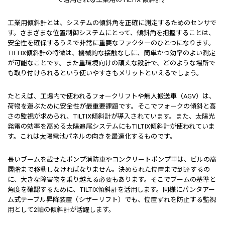
工業用傾斜計とは、システムの傾斜角を正確に測定するためのセンサで
す。さまざまな位置制御システムにとって、傾斜角を把握することは、
安全性を確保するうえで非常に重要なファクターのひとつになります。
TILTIX傾斜計の特徴は、機械的な接触なしに、簡単かつ効率のよい測定
が可能なことです。また重環境向けの頑丈な設計で、どのような場所で
も取り付けられるという使いやすさもメリットといえるでしょう。
たとえば、工場内で使われるフォークリフトや無人搬送車（AGV）は、
荷物を運ぶために安全性が最重要課題です。そこでフォークの傾斜と高
さの監視が求められ、TILTIX傾斜計が導入されています。また、太陽光
発電の効率を高める太陽追尾システムにもTILTIX傾斜計が使われていま
す。これは太陽電池パネルの向きを最適化するものです。
長いブームを載せたポンプ消防車やコンクリートポンプ車は、ビルの高
層階まで移動しなければなりません。決められた位置まで到達するの
に、大きな障害物を乗り越える必要もあります。そこでブームの基準と
角度を確認するために、TILTIX傾斜計を活用します。同様にパンタアー
ム式テーブル昇降装置（シザーリフト）でも、位置ずれを防止する監視
用として2軸の傾斜計が活躍します。