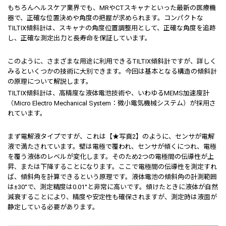
もちろんヘルスケア業界でも、MRやCTスキャナといった最新の医療機
器で、正確な位置決めや角度の把握が求められます。コンパクトな
TILTIX傾斜計は、スキャナの角度位置調整用として、正確な角度を追跡
し、正確な測定出力と長寿命を保証しています。
このように、さまざまな用途に利用できるTILTIX傾斜計ですが、詳しく
みるといくつかの技術に大別できます。今回は基本となる構造の傾斜計
の原理について解説します。
TILTIX傾斜計は、高精度な液体電池技術や、いわゆるMEMS加速度計
（Micro Electro Mechanical System：微小電気機械システム）が採用さ
れています。
まず電解液タイプですが、これは【★写真2】のように、センサが電解
液で満たされています。壁は電極で覆われ、センサが傾くにつれ、電極
を覆う液体のレベルが変化します。そのため2つの電極間の伝導性が上
昇、または下降することになります。ここで電極間の伝導性を測定すれ
ば、傾斜角を計算できるという原理です。液体電池の傾斜角の計測範囲
は±30°で、測定精度は0.01°と非常に高いです。傾けたときに液体が自然
減衰することにより、精度や安定性も確保されますが、測定時は液面が
静定している必要があります。