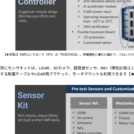
【★写真2】AMRコントローラ（IPC）の「ROBOX500」。耐環境性に優れた設計で、フロントI
次にセンサキットは、LiDAR、3Dカメラ、超音波センサ、IMU（慣性計測
する耐震ケーブルやLiDAR用ブラケット、モータマウントも利用できます【