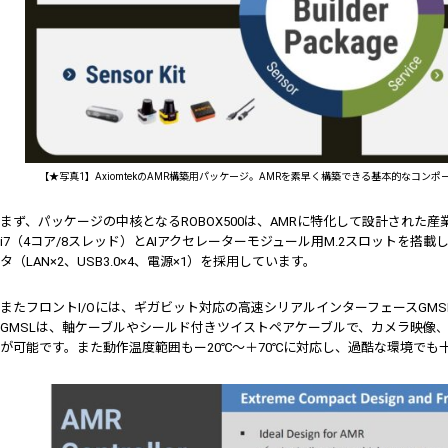
【★写真1】AxiomtekのAMR構築用パッケージ。AMRを素早く構築できる基本的なコ
まず、パッケージの中核となるROBOX500は、AMRに特化して設計された産業用P
i7（4コア/8スレッド）とAIアクセレーターモジュール用M.2スロットを搭
タ（LAN×2、USB3.0×4、電源×1）を採用しています。
またフロントI/Oには、ギガビット対応の高速シリアルインターフェースGMSL×
GMSLは、軸ケーブルやシールド付きツイストペアケーブルで、カメラ映像
が可能です。また動作温度範囲もー20℃～＋70℃に対応し、過酷な環境でも