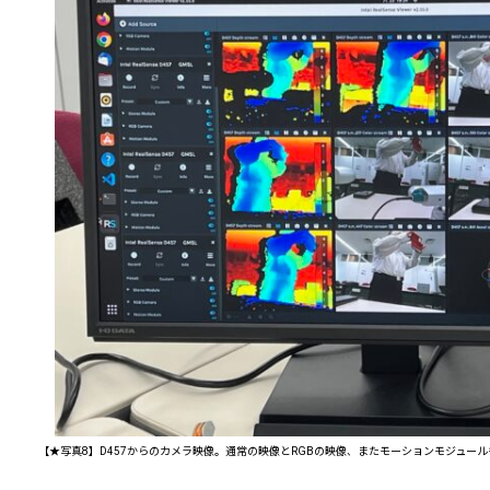
【★写真8】D457からのカメラ映像。通常の映像とRGBの映像、またモーションモジュー