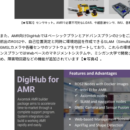
【★写真3】センサキット。AMRで必要不可欠なLiDAR、や超音波センサ、IMU、
また、AMR向けDigiHubではベーシックプランとアドバンスプランの2つ
前出のROS2や、自己位置測定と同時に環境地図を作成できるSLAM（Simultaneous Lo
GMSLカメラや各種センサのソフトウェアをサポートしており、これらの環境を
ンスプランではWebベースのマネジメントシステムや、ミシガン大学で開発された
め、障害物回避などの機能が追加されています【★写真4】。