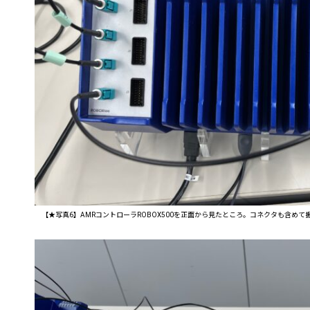
【★写真6】AMRコントローラROBOX500を正面から見たところ。コネクタも含め