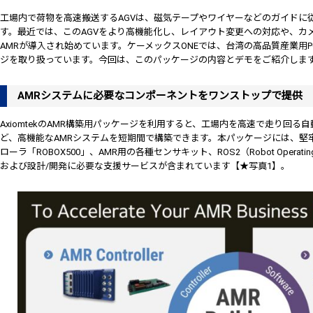
工場内で荷物を高速搬送するAGVは、磁気テープやワイヤーなどのガイドに
す。最近では、このAGVをより高機能化し、レイアウト変更への対応や、カ
AMRが導入され始めています。ケーメックスONEでは、台湾の高品質産業用PCメ
ジを取り扱っています。今回は、このパッケージの内容とデモをご紹介しま
AMRシステムに必要なコンポーネントをワンストップで提供
AxiomtekのAMR構築用パッケージを利用すると、工場内を高速で走り回
ど、高機能なAMRシステムを短期間で構築できます。本パッケージには、堅
ローラ「ROBOX500」、AMR用の各種センサキット、ROS2（Robot Operat
および設計/開発に必要な支援サービスが含まれています【★写真1】。