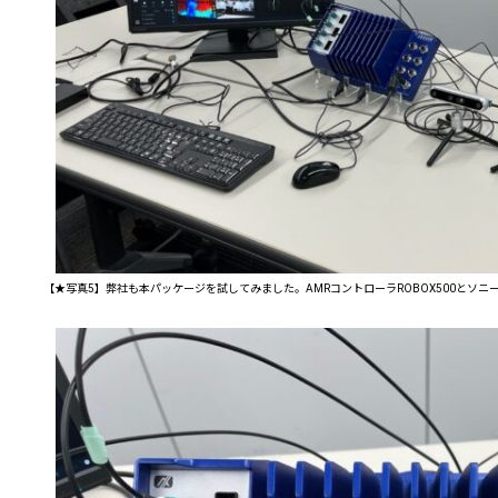
【★写真5】弊社も本パッケージを試してみました。AMRコントローラROBOX500とソニ