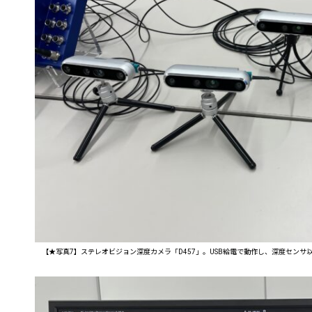
【★写真7】ステレオビジョン深度カメラ「D457」。USB給電で動作し、深度センサ