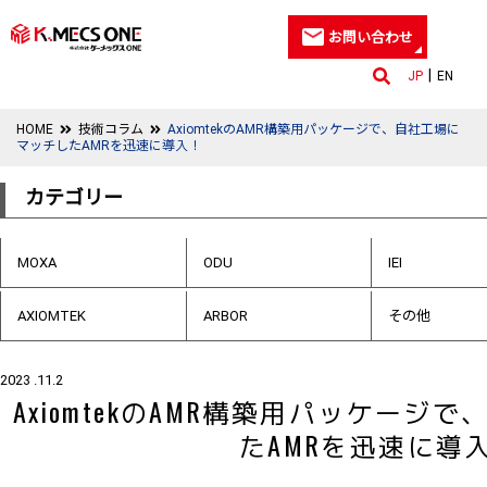
お問い合わせ
JP
EN
HOME
技術コラム
AxiomtekのAMR構築用パッケージで、自社工場に
マッチしたAMRを迅速に導入！
カテゴリー
MOXA
ODU
IEI
AXIOMTEK
ARBOR
その他
2023 .11.2
AxiomtekのAMR構築用パッケー
たAMRを迅速に導