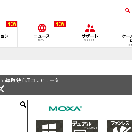
NEW
NEW
ョン
ニュース
サポート
ケー
news
support
co
EN 50155準拠 鉄道用コンピュータ
ズ