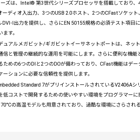
ーズは、Intel® 第3世代シリーズプロセッサを搭載しており、4つの
ーディオ入出力、3つのUSB 2.0ホスト、2つのCFastソケッ
VI-I出力を提供し、さらにEN 50155規格の必須テスト項
います。
を備えたデュアルメガビット/ギガビットイーサネットポートは、ネ
信と管理の継続的な運用を可能にします。​さらに便利な機能とし
ための6つのDIと2つのDOが備わっており、CFast機能はデ
ケーションに必要な信頼性を提供します。
ndows Embedded Standard 7がプリインストールされているV
低コストで開発するための使いやすい環境をプログラマーに提供し
から70°Cの高温モデルも用意されており、過酷な環境にさらさ