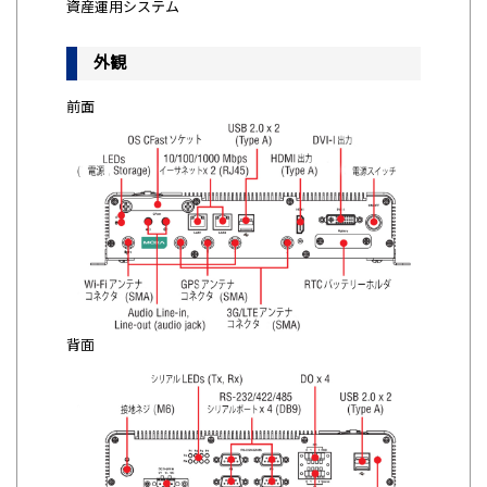
​資産運用システム
外観
前面
背面