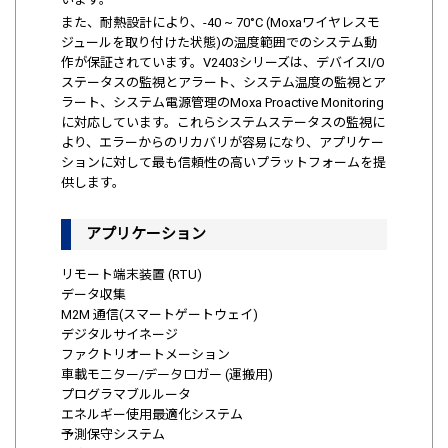
​また、耐熱設計により、-40 ~ 70°C (Moxaワイヤレスモ
ジュールを取り付けた状態)の温度範囲でのシステム動
作が保証されています。​V2403シリーズは、デバイスI/O
ステータスの監視とアラート、システム温度の監視とア
ラート、システム電源管理のMoxa Proactive Monitoring
に対応しています。これら​システムステータスの監視に
より、エラーからのリカバリが容易になり、アプリケー
ションに対して最も信頼性の高いプラットフォームを提
供します。
アプリケーション
​リモート端末装置 (RTU)
​データ収集
​M2M 通信(スマートゲートウェイ)
​デジタルサイネージ
​ファクトリオートメーション
​車載モニター/データロガー (運搬用)
​プログラマブルルータ
​エネルギー使用最適化システム
​予測保守システム