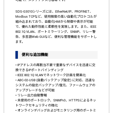
SDS-G3010シリーズには、EtherNet/IP、PROFINET、
Modbus TCPなど、使用頻度の高い自動化プロトコルが
組み込まれており、自動化HMIから制御や表示が可能
で、優れた動作性能と柔軟性を実現します。また、IEEE
802.1Q VLAN、ポートミラーリング、SNMP、リレー警
告、多言語Web GUIなど、便利な管理機能をサポートし
ます。
便利な追加機能
• IPアドレスの再割当不要で重要なデバイスを迅速に交
換できるIPポートバインディング
• IEEE 802.1Q VLANでネットワーク計画を簡素化
• ABC-02-USB (自動バックアップ設定) に対応、迅速な
システムの設定バックアップ/復元、ファームウェアの
アップグレードなどが可能
• リレー出力自動警報
• 未使用のポートロック、SNMPv3、HTTPSによるネッ
トワークセキュリティの強化
• オンラインデバッグおよびモニタリング用のポートミ