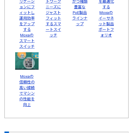
リケーシ
トワーク
かつ種類
を最適化
ョンにフ
ニーズに
豊富な
する
ィットし
ジャスト
PoE製品
Moxaの
運用効率
フィット
ラインナ
イーサネ
をアップ
するスマ
ップ
ット製品
する
ートスイ
ポートフ
Moxaの
ッチ
ォリオ
スマート
スイッチ
Moxaの
信頼性の
高い接続
でマシン
の性能を
向上