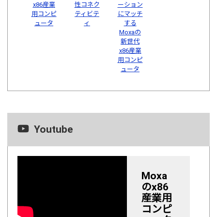
x86産業
性コネク
ーション
用コンピ
ティビテ
にマッチ
ュータ
ィ
する
Moxaの
新世代
x86産業
用コンピ
ュータ
Youtube
Moxa
のx86
産業用
コンピ