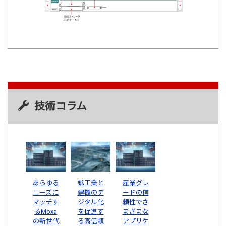
技術コラム
あらゆる
鉱工業と
産業グレ
ニーズに
建機のデ
ードの信
マッチす
ジタル化
頼性でさ
るMoxa
を促進す
まざまな
の新世代
る高信頼
アプリケ