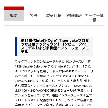
概要
特長
製品仕様
詳細情報
オーダー情
報
第11世代Intel® Core™ Tiger Lakeプロセ
ッサ搭載ラックマウントコンピュータベー
スモデルおよび多機能インターフェースモ
デル
ラックマウントコンピュータRKP-C110シリーズは、第
11世代Intel® Celeron® または Intel® Core™ i3、i5 また
は i7プロセッサを搭載し、最大12個のギガビットイーサ
ネットポート、10個のソフトウェアで選択可能なRS-
232/422/485シリアルポート、デジタル入出力各8個を
含む豊富なインターフェースオプション、12/24 VDC お
よび 100 ~ 240 VAC/VDC (電源モジュール)の電源入力オ
プションを備えています。通信インターフェースは全て
フロントパネルに配置されており、アクセスが容易で産
業用アプリケーション向けの拡張に適しています。2つ