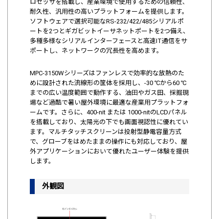
ロセッサを搭載し、産業環境で使用するための信頼性、
耐久性、汎用性の高いプラットフォームを提供します。
ソフトウェアで選択可能なRS-232/422/485シリアルポ
ートを2つとギガビットイーサネットポートを2つ備え、
多種多様なシリアルインターフェースと高速IT通信をサ
ポートし、ネットワークの冗長性を高めます。
MPC-3150Wシリーズはファンレスで効率的な放熱のた
めに設計された流線形の筐体を採用し、-30 ℃から60 ℃
までの広い温度範囲で動作する、油田やガス田、採掘現
場など過酷で暑い屋外環境に最適な産業用プラットフォ
ームです。さらに、400-nit または 1000-nitのLCDパネル
を搭載しており、太陽光の下でも画面視認性に優れてい
ます。マルチタッチスクリーンは投射型静電容量方式
で、グローブをはめたままの操作にも対応しており、屋
外アプリケーションにおいて優れたユーザー体験を提供
します。
外観図