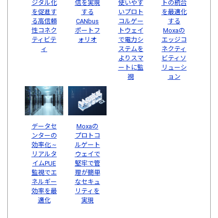
ジタル化
信を実現
使いやす
トの統合
を促進す
する
いプロト
を最適化
る高信頼
CANbus
コルゲー
する
性コネク
ポートフ
トウェイ
Moxaの
ティビテ
ォリオ
で電力シ
エッジコ
ィ
ステムを
ネクティ
よりスマ
ビティソ
ートに監
リューシ
視
ョン
データセ
Moxaの
ンターの
プロトコ
効率化 ~
ルゲート
リアルタ
ウェイで
イムPUE
堅牢で管
監視でエ
理が簡単
ネルギー
なセキュ
効率を最
リティを
適化
実現