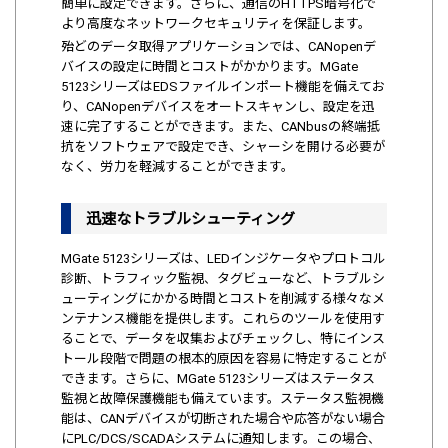
簡単に設定できます。さらに、通信のHTTPS暗号化で
より高度なネットワークセキュリティを保証します。
殆どのデータ取得アプリケーションでは、CANopenデ
バイスの設定に時間とコストがかかります。MGate
5123シリーズはEDSファイルインポート機能を備えてお
り、CANopenデバイスをオートスキャンし、設定を迅
速に完了することができます。また、CANbusの終端抵
抗をソフトウェアで設定でき、シャーシを開ける必要が
なく、労力を軽減することができます。
迅速なトラブルシューティング
MGate 5123シリーズは、LEDインジケータやプロトコル
診断、トラフィック監視、タグビューなど、トラブルシ
ューティングにかかる時間とコストを削減する様々なメ
ンテナンス機能を提供します。これらのツールを使用す
ることで、データを収集およびチェックし、特にインス
トール段階で問題の根本的原因を容易に特定することが
できます。さらに、MGate 5123シリーズはステータス
監視と故障保護機能も備えています。ステータス監視機
能は、CANデバイスが切断された場合や応答がない場合
にPLC/DCS/SCADAシステムに通知します。この場合、