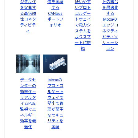
ジタル化
信を実現
使いやす
トの統合
を促進す
する
いプロト
を最適化
る高信頼
CANbus
コルゲー
する
性コネク
ポートフ
トウェイ
Moxaの
ティビテ
ォリオ
で電力シ
エッジコ
ィ
ステムを
ネクティ
よりスマ
ビティソ
ートに監
リューシ
視
ョン
データセ
Moxaの
ンターの
プロトコ
効率化 ~
ルゲート
リアルタ
ウェイで
イムPUE
堅牢で管
監視でエ
理が簡単
ネルギー
なセキュ
効率を最
リティを
適化
実現