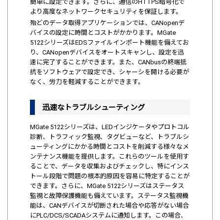
簡単に設定できます。さらに、通信のHTTPS暗号化で
より高度なネットワークセキュリティを保証します。
殆どのデータ取得アプリケーションでは、CANopenデ
バイスの設定に時間とコストがかかります。MGate
5122シリーズはEDSファイルインポート機能を備えてお
り、CANopenデバイスをオートスキャンし、設定を迅
速に完了することができます。また、CANbusの終端抵
抗をソフトウェアで設定でき、シャーシを開ける必要が
なく、労力を軽減することができます。
迅速なトラブルシューティング
MGate 5122シリーズは、LEDインジケータやプロトコル
診断、トラフィック監視、タグビューなど、トラブルシ
ューティングにかかる時間とコストを削減する様々なメ
ンテナンス機能を提供します。これらのツールを使用す
ることで、データを収集およびチェックし、特にインス
トール段階で問題の根本的原因を容易に特定することが
できます。さらに、MGate 5122シリーズはステータス
監視と故障保護機能も備えています。ステータス監視機
能は、CANデバイスが切断された場合や応答がない場合
にPLC/DCS/SCADAシステムに通知します。この場合、