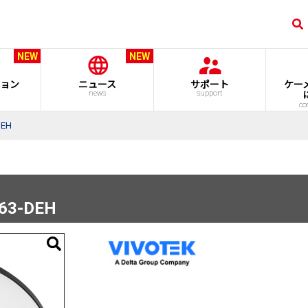
NEW
NEW
ョン
ニュース
サポート
ケー
news
support
co
DEH
63-DEH