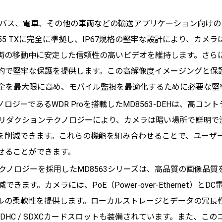
DEHは、バス、電車、その他の車両などの輸送アプリケーション向
155 TXに完全に準拠し、IP67規格の堅牢な設計により、カ
両の移動中に安定した信頼性の高いビデオを維持します。さらに
的で堅牢な保護を提供します。この高解像度イメージングと保
客の安全を最大限に高め、モバイル監視を最適化するために必要な
ジーであるWDR Proを搭載したMD8563-DEHは、高コ
ズリダクションテクノロジーにより、カメラは暗い場所で鮮明で
を削減できます。これらの機能を組み合わせることで、ユーザ
せることができます。
ream IIテクノロジーを採用したMD8563シリーズは、高品質の画
きます。カメラには、PoE（Power-over-Ethernet）と
ルの柔軟性を提供します。ローカルストレージとデータの冗長
 / SDHC / SDXCカードスロットも装備されています。また、