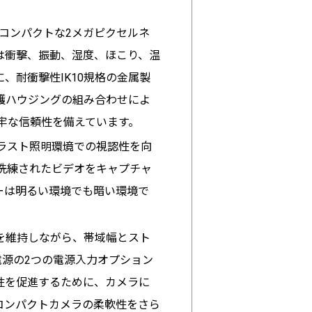
けのコンパクトな2メガピクセルネ
メラは衝撃、振動、湿度、ほこり、温
、耐衝撃性IK10規格の金属製
護ハウジングの組み合わせによ
堅牢な信頼性を備えています。
ントラスト照明環境での視認性を向
洗練されたビデオをキャプチャ
ーは明るい環境でも暗い環境で
像品質を維持しながら、帯域幅とスト
DC電源の2つの電源入力オプション
性を促進するために、カメラに
このコンパクトカメラの柔軟性をさら