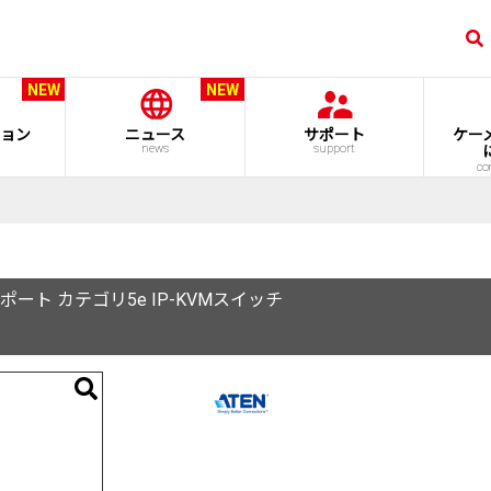
NEW
NEW
ョン
ニュース
サポート
ケー
news
support
co
ポート カテゴリ5e IP-KVMスイッチ