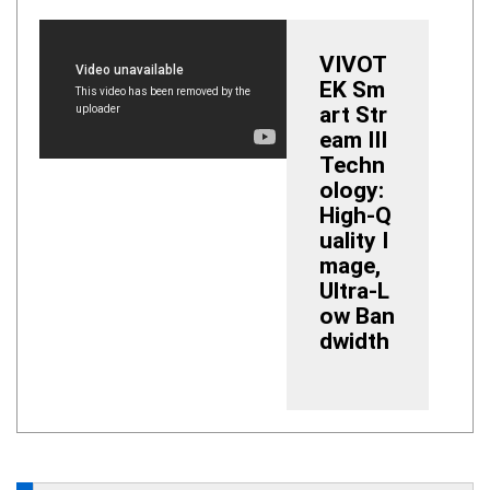
VIVOT
EK Sm
art Str
eam III
Techn
ology:
High-Q
uality I
mage,
Ultra-L
ow Ban
dwidth