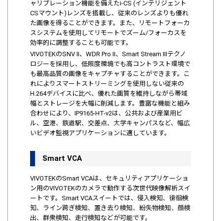
ャリブレーション機能を備えたi-CS (インテリジェント
CSマウント)レンズを搭載し、従来のレンズよりも優れ
た画像を得ることができます。また、リモートフォーカ
スシステムを使用してリモートでズーム/フォーカスを
効率的に調整することも可能です。
VIVOTEKのSNV II、WDR Pro II、Smart Stream IIIテクノ
ロジーを採用し、低照度環境でも高コントラスト環境で
も最高品質の画像をキャプチャすることができます。こ
れによりスマートストリーミングを使用しない従来の
H.264デバイスに比べ、優れた画質を維持しながら帯域
幅とストレージを大幅に削減します。豊富な機能と組み
合わせにより、IP9165-HT-v2は、公共および産業用ビ
ル、空港、鉄道駅、交差点、大学キャンパスなど、幅広
いビデオ監視アプリケーションに適しています。
Smart VCA
VIVOTEKのSmart VCAは、セキュリティアプリケーショ
ン用のVIVOTEKのカメラで動作する次世代映像解析スイ
ートです。Smart VCAスイートでは、侵入検知、徘徊検
知、ライン跨ぎ検知、置き去り検知、紛失物検知、顔検
出、群衆検知、走行検知などが可能です。