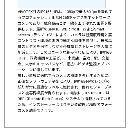
VIVOTEK社のIP9165-HPは、1080pで最大60 fpsを提供す
るプロフェッショナルなH.265ボックス型ネットワーク
カメラであり、競合製品とは一線を画す優れた画質を提
供します。最新のSNV II、WDR Pro II、およびSmart
Stream IIIテクノロジーにより、カメラは低照度環境と高
コントラスト環境の両方で鮮明な画像を提供し、最高品
質のビデオを保持しながら帯域幅とストレージを大幅に
削減します。このユニークな組み合わせにより、IP9165-
HPは、政府機関や工業ビル、小売店、空港、駅、交差
点、大学のキャンパスなど、幅広いビデオ監視アプリケ
ーションに適しています。
厳しい環境に適応するカメラの機能を強化するために、
正確なソフトウェア制御により、IP9165-HPのレンズの
絞りが常に最適なレベルに維持され、優れたシャープネ
スと被写界深度が得られます。最後に、IP9165-HPには
RBF（Remote Back Focus）システムも搭載されている
ため、インストーラーはより高い柔軟性と精度でフォー
カスを調整できます。