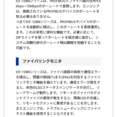
ICF-1280Iシリーズは、PROFIBUSとファイバ間の信号9.6
kbps~12Mbpsのボーレートで変換します。エンジニア
は、接続されているPROFIBUSデバイスのボーレートを
知る必要はありません。
つまりICF-1280Iシリーズは、PROFIBUSデバイスのボー
レートを自動的に検出し、このボーレートを直接適用し
ます。これは非常に便利な機能です。必要に応じて、
DIPスイッチを使ってボーレートを固定値に設定し、シ
ステム初期化時のボーレート検出期間を短縮することも
可能です。
ファイバリンクモニタ
ICF-1280Iシリーズは、ファイバ接続の両側で通信エラー
を検出し、問題の原因(TxまたはRx)を判別するファイバ
リンクモニタ機能を備えています。通信エラーが発生す
ると、赤色のLEDステータスインジケータが点灯し、リ
レーアラームが動作します。リモートのファイバセグメ
ントでファイバの異常が発生すると、障害LEDが点滅し
て、リモートセグメントに異常があることを示します。
またエンジニアは、トラブルシューティングにファイバ
テスト機能を使用することもできます。