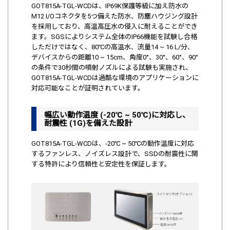
GOT815A-TGL-WCDは、IP69K保護等級に加え防水の
M12 I/Oコネクタを5つ備えた防水、防塵ハウジング設計
を採用しており、高温高圧水の侵入に耐えることができ
ます。SGSによりシステム全体のIP66機能を試験し合格
しただけではなく、80℃の高温水、流量14 ~ 16 L/分、
デバイスからの距離10 ~ 15cm、角度0°、30°、60°、90°
の条件で30秒間の噴射ノズルによる試験も実施され、
GOT815A-TGL-WCDは過酷な環境のアプリケーションに
対応可能なことが証明されています。
幅広い動作温度 (-20℃ ~ 50℃)に対応し、
耐震性 (1G)を備えた設計
GOT815A-TGL-WCDは、-20℃ ~ 50℃の動作温度に対応
するファンレス、ノイズレス設計で、SSDの耐震性に関
する特許により信頼性と安定性を保証します。