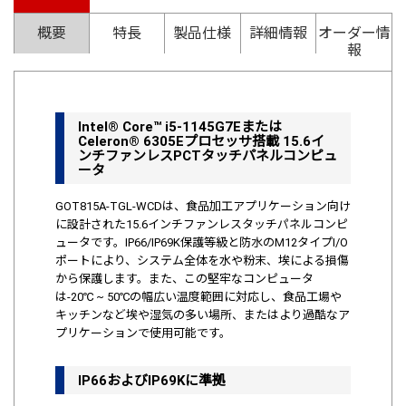
概要
特長
製品仕様
詳細情報
オーダー情
報
Intel® Core™ i5-1145G7Eまたは
Celeron® 6305Eプロセッサ搭載 15.6イ
ンチファンレスPCTタッチパネルコンピュ
ータ
GOT815A-TGL-WCDは、食品加工アプリケーション向け
に設計された15.6インチファンレスタッチパネルコンピ
ュータです。
IP66/IP69K
保護等級と防水のM12タイプI/O
ポートにより、システム全体を水や粉末、埃による損傷
から保護します。また、この堅牢なコンピュータ
は-20℃ ~ 50℃の幅広い温度範囲に対応し、食品工場や
キッチンなど埃や湿気の多い場所、またはより過酷なア
プリケーションで使用可能です。
IP66およびIP69Kに準拠