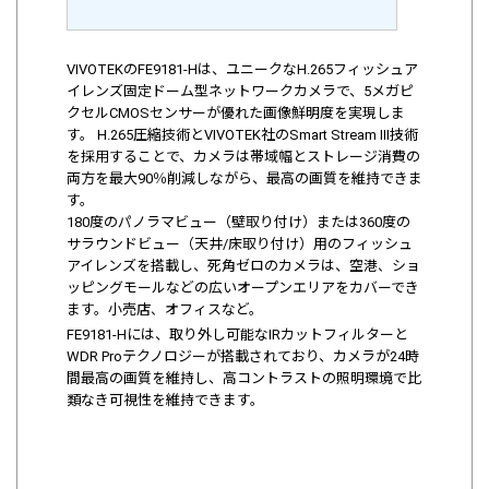
VIVOTEKのFE9181-Hは、ユニークなH.265フィッシュア
イレンズ固定ドーム型ネットワークカメラで、5メガピ
クセルCMOSセンサーが優れた画像鮮明度を実現しま
す。 H.265圧縮技術とVIVOTEK社のSmart Stream III技術
を採用することで、カメラは帯域幅とストレージ消費の
両方を最大90％削減しながら、最高の画質を維持できま
す。
180度のパノラマビュー（壁取り付け）または360度の
サラウンドビュー（天井/床取り付け）用のフィッシュ
アイレンズを搭載し、死角ゼロのカメラは、空港、ショ
ッピングモールなどの広いオープンエリアをカバーでき
ます。小売店、オフィスなど。
FE9181-Hには、取り外し可能なIRカットフィルターと
WDR Proテクノロジーが搭載されており、カメラが24時
間最高の画質を維持し、高コントラストの照明環境で比
類なき可視性を維持できます。