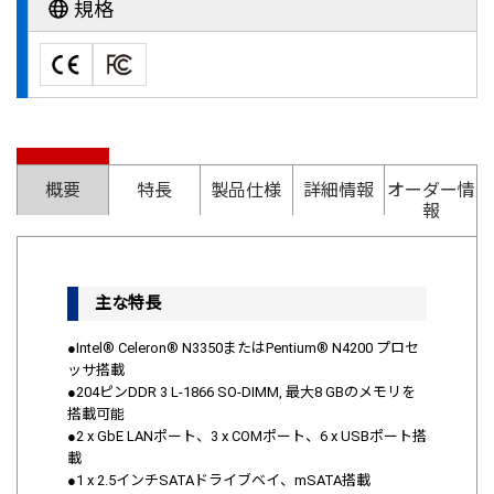
規格
概要
特長
製品仕様
詳細情報
オーダー情
報
主な特長
●Intel® Celeron® N3350またはPentium® N4200 プロセ
ッサ搭載
●204ピンDDR 3 L-1866 SO-DIMM, 最大8 GBのメモリを
搭載可能
●2 x GbE LANポート、3 x COMポート、6 x USBポート搭
載
●1 x 2.5インチSATAドライブベイ、mSATA搭載