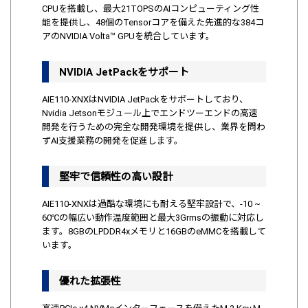
CPUを搭載し、最大21TOPSのAIコンピューティング性
能を提供し、48個のTensorコアを備えた先進的な384コ
アのNVIDIA Volta™ GPUを統合しています。
NVIDIA JetPackをサポート
AIE110-XNXはNVIDIA JetPackをサポートしており、
Nvidia Jetsonモジュール上でエンドツーエンドの高速
開発を行うための完全な開発環境を提供し、業界を問わ
ずAI支援業務の開発を促進します。
堅牢で信頼性の高い設計
AIE110-XNXは過酷な環境にも耐える堅牢設計で、-10 ~
60℃の幅広い動作温度範囲と最大3Grmsの振動に対応し
ます。8GBのLPDDR4xメモリと16GBのeMMCを搭載して
います。
優れた拡張性