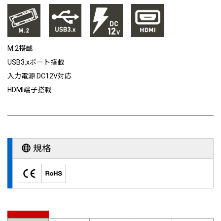
M.2搭載
USB3.xポート搭載
入力電源 DC12V対応
HDMI端子搭載
規格