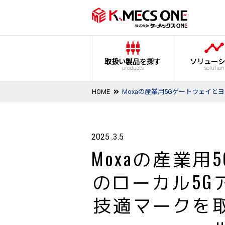
取扱い製品を探す
ソリューシ
products
solution
HOME
Moxaの産業用5Gゲートウェイ
2025 .3.5
Moxaの産業
のローカル5G
技適マークを