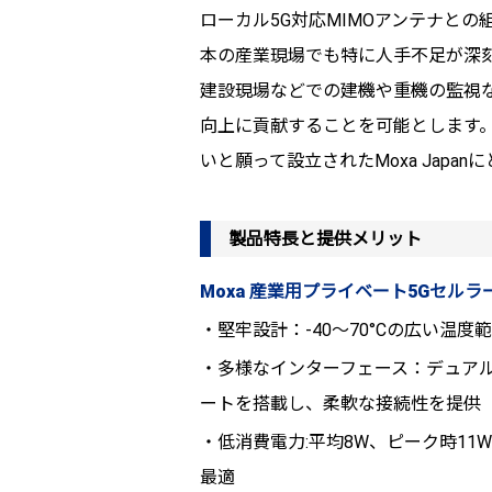
ローカル5G対応MIMOアンテナと
本の産業現場でも特に人手不足が深
建設現場などでの建機や重機の監視
向上に貢献することを可能とします
いと願って設立されたMoxa Japa
製品特長と提供メリット
Moxa 産業用プライベート5Gセルラーゲ
・堅牢設計：-40～70°Cの広い温
・多様なインターフェース：デュアルSI
ートを搭載し、柔軟な接続性を提供
・低消費電力:平均8W、ピーク時11
最適