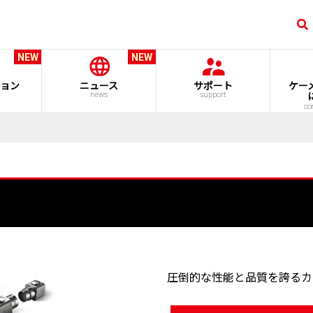
NEW
NEW
ョン
ニュース
サポート
ケー
news
support
co
圧倒的な性能と品質を誇るカ