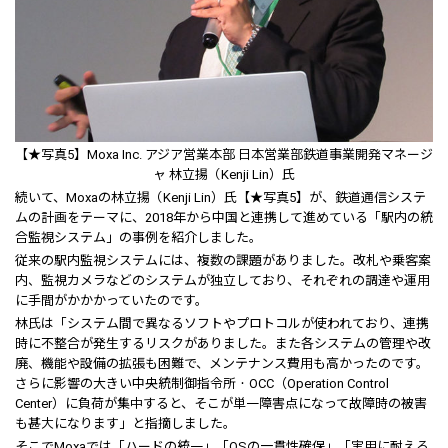
【★写真5】Moxa Inc. アジア営業本部 日本営業部鉄道事業開発マネージ
ャ 林立揚（Kenji Lin）氏
続いて、Moxaの林立揚（Kenji Lin）氏【★写真5】が、鉄道通信システ
ムの計画をテーマに、2018年から中国と連携して進めている「駅内の統
合監視システム」の事例を紹介しました。
従来の駅内監視システムには、複数の課題がありました。改札や乗客案
内、監視カメラなどのシステムが独立しており、それぞれの調達や運用
に手間がかかかっていたのです。
林氏は「システム間で異なるソフトやプロトコルが使われており、連携
時に不整合が発生するリスクがありました。また各システムの管理や改
廃、機能や設備の拡張も困難で、メンテナンス費用も高かったのです。
さらに影響の大きい中央統制御指令所・OCC（Operation Control
Center）に負荷が集中すると、そこが単一障害点になって故障時の被害
も甚大になります」と指摘しました。
そこでMoxaでは「ハードの統一」「OSの一貫性確保」「実用に耐える