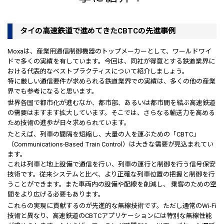
タイの高速鉄道で進めてきたCBTCの先進事例
Moxaは、産業用通信制御機器のトップメーカーとして、ワールドワイ
ドで多くの実績を有しています。今回は、同社が得意とする鉄道業界に
おける代表的なベストプラクティスについて紹介しましょう。
特に厳しい通信要件が求められる鉄道業界での実績は、多くの他の産業
界でも参考になると思います。
世界各国で都市化が進むなか、都市部、あるいは都市間を結ぶ高速鉄道
の需要はますます拡大しています。そこでは、さらなる輸送力を高める
ため技術の進歩が日々求められています。
たとえば、列車の間隔を短縮し、大量の人を運ぶための「CBTC」
（Communications-Based Train Control）は大きな需要が見込まれてい
ます。
これは列車と地上設備で通信を行い、列車の運行と制御を行う信号保安
技術です。従来システムと比べ、より正確な列車位置の把握と制御を行
うことができます。また車両内の設備や配線を削減し、 乗客のための空
間をより広げる必要もあります。
これらの実現に貢献するのが先進的な無線技術です。ただし通常のWi-Fi
技術と異なり、高速鉄道のCBTCアプリケーションには特別な無線性能