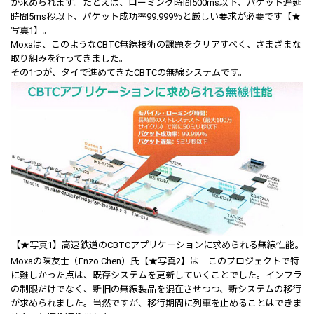
が求められます。たとえば、ローミング時間500ms以下、パケット遅延
時間5ms秒以下、パケット成功率99.999％と厳しい要求が必要です【★
写真1】。
Moxaは、このようなCBTC無線技術の課題をクリアすべく、さまざまな
取り組みを行ってきました。
その1つが、タイで進めてきたCBTCの無線システムです。
【★写真1】高速鉄道のCBTCアプリケーションに求められる無線性能。
Moxaの陳友士（Enzo Chen）氏【★写真2】は「このプロジェクトで特
に難しかった点は、既存システムを更新していくことでした。インフラ
の制限だけでなく、新旧の無線製品を混在させつつ、新システムの移行
が求められました。当然ですが、移行期間に列車を止めることはできま