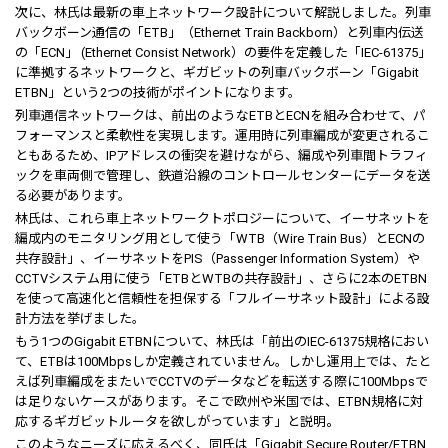
次に、林氏は最新の車上ネットワーク設計について解説しました。列車
バックボーン通信の「ETB」（Ethernet Train Backborn）と列車内伝送
の「ECN」 (Ethernet Consist Network）の要件を定義した「IEC-61375」
に準拠するネットワークと、ギガビットの列車バックボーン「Gigabit
ETBN」という2つの技術がポイントになります。
列車通信ネットワークは、前出のようなETBとECNを組み合わせて、パ
フォーマンスと柔軟性を実現します。運用時に列車編成が変更されるこ
ともあるため、IPアドレスの衝突を避けながら、編成や列車間トラフィ
ックを車両側で管理し、鉄道沿線のコントロールセンターにデータを送
る必要があります。
林氏は、これら車上ネットワークトポロジーについて、イーサネットを
編成内のモニタリング用として使う「WTB（Wire Train Bus）とECNの
共存設計」、イーサネットをPIS（Passenger Information System）や
CCTVシステム用に使う「ETBとWTBの共存設計」、さらに2本のETBN
を使って高速化と信頼性を担保する「フルイーサネット設計」による設
計方法を挙げました。
もう1つのGigabit ETBNについて、林氏は「前出のIEC-61375規格におい
て、ETBは100Mbpsしか定義されていません。しかし運用上では、たと
えば列車編成をまたいでCCTVのデータなどを転送する際に100Mbpsで
は足りないケースがあります。そこで欧州や米国では、ETBN規格に対
応するギガビットルータを欲しがっています」と説明。
このようなニーズに応えるべく、同氏は「Gigabit Secure Router/ETBN