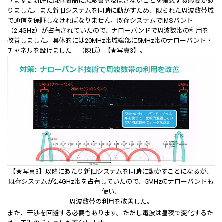
「まず更新時に既存製品に悪影響を及ぼさないことを確認する必要があ
りました。また新旧システムを同時に動かすため、限られた周波数帯域
で通信を保証しなければなりません。既存システムでIMSバンド
（2.4GHz）が占有されていたので、ナローバンドで周波数帯の利用を
改善しました。具体的には20MHz帯域端部に5MHz帯のナローバンド・
チャネルを設けました」（陳氏）【★写真3】。
【★写真3】以降にあたり新旧システムを同時に動かすことになるが、
既存システムが2.4GHz帯を占有していたので、5MHzのナローバンドも
使い、
周波数帯の利用を改善した。
また、干渉を回避する必要もあります。ただし電波は昼夜で変化するた