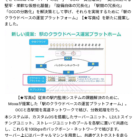
堅牢・柔軟な仮想化基盤」「設備自体の冗長化」「駅間の冗長化」
「OCCの分散化」を解決策として挙げ、それらを実現するために「駅の
クラウドベースの運営プラットフォーム」【★写真6】を新たに提案し
ました。
【★写真6】従来の駅内監視システムの課題解決のために、
Moxaが提案した「駅のクラウドベースの運営プラットフォーム」。
OCCと各駅間を高速ネットワークで結び、分散処理を行う。
本システムは、カスタムOSを搭載したサーバーユニット、L2/L3 スイッ
チングユニット、ストレージユニットのプールを各駅に置いて共通化
し、これらを10Gbpsのバックボーン・ネットワークで結びます。
サーバー上にはバーチャルマシンを用意し、共通ゲストホストを走ら