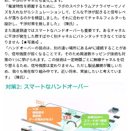
め、干渉のチャネルも変化します。
「電波特性を把握するために、ラボのスペクトラムアナライザーでノイ
ズを入れながらシミュレーションして、どんな干渉が起きると信号レベ
ルが落ちるのかを検証しました。それに合わせてチャネルフィルターも
設計し、干渉対策を施しました」（陳氏）。
また高速鉄道ではスマートなハンドオーバーも重要です。あるチャネル
に干渉が発生した際すばやく別チャネルにバトンタッチできなくてはな
りません【★写真4】。
「ハンドオーバーの弱点は、別の遠い場所にあるAPに接続することがあ
り、信号強度が弱くなることです。そのため周波数ホッピング技術も対
策の1つに挙げられます。この技術は一定時間ごとに無線チャネルを切
り替えるため、信号強度は変わりません。ただし製品展開が難しいた
め、我々も現在取り組み中です。近い将来、実装したいと考えていま
す」（陳氏）。