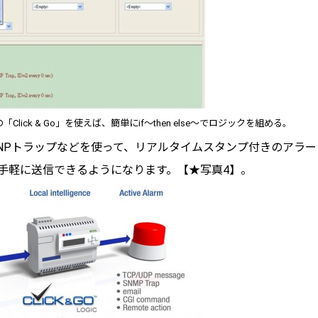
lick & Go」を使えば、簡単にif～then else～でロジックを組める。
SMNPトラップなどを使って、リアルタイムスタンプ付きのアラー
手軽に送信できるようになります。【★写真4】。