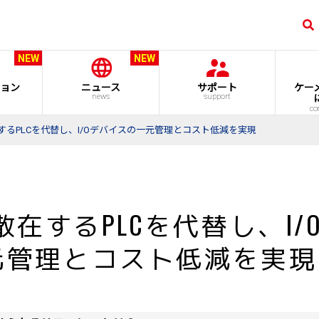
NEW
NEW
ョン
ニュース
サポート
ケー
news
support
co
するPLCを代替し、I/Oデバイスの一元管理とコスト低減を実現
在するPLCを代替し、I/
元管理とコスト低減を実現