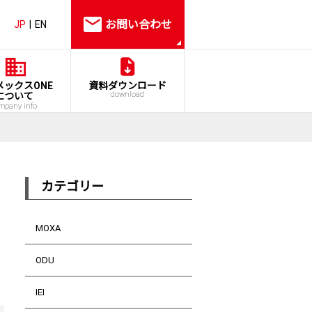
お問い合わせ
JP
EN
メックスONE
資料ダウンロード
download
について
mpany info
カテゴリー
O
MOXA
ODU
IEI