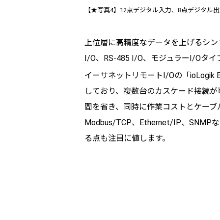
【★写真4】12点デジタル入力、8点デジタル出力搭載ア
上位層に高精度なデータを上げるシン
I/O、RS-485 I/O、モジュラーI/
イーサネットリモートI/Oの「ioLog
しており、複数台のカスケード接続が
間を省き、同時に作業コストとケーブ
Modbus/TCP、Ethernet/IP、S
る点も注目に値します。