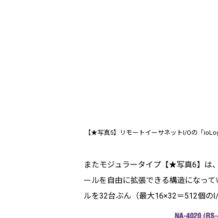
【★写真5】リモートイーサネットI/Oの「ioLo
またモジュラータイプ【★写真6】は、
ールを自由に拡張できる構造になってい
ルを32台ぶん（最大16×32＝512個