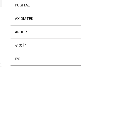
POSITAL
AXIOMTEK
ARBOR
その他
IPC
上