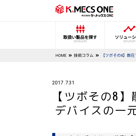
取扱い製品を探す
ソリューシ
products
solution
HOME
技術コラム
【ツボその8】散在
2017 .7.31
【ツボその8】散
デバイスの一