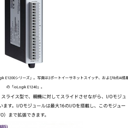
gik E1200シリーズ」。写真は2ポートイーサネットスイッチ、および8点AI搭
の「ioLogik E1240」。
スライス型で、親機に対してスライドさせながら、I/Oモジュ
ます。I/Oモジュールは最大16のI/Oを搭載し、このモジュー
のI/O）まで拡張できます。