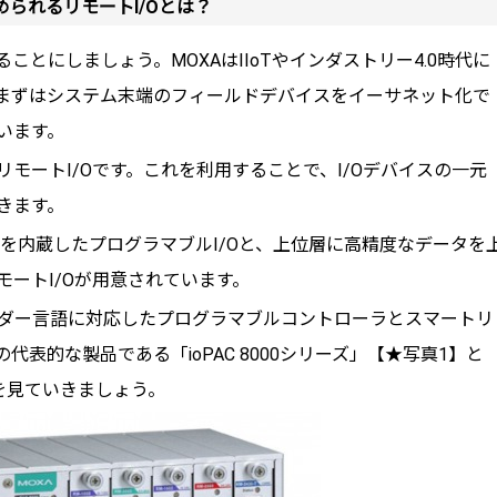
求められるリモートI/Oとは？
とにしましょう。MOXAはIIoTやインダストリー4.0時代に
まずはシステム末端のフィールドデバイスをイーサネット化で
います。
モートI/Oです。これを利用することで、I/Oデバイスの一元
きます。
ッサを内蔵したプログラマブルI/Oと、上位層に高精度なデータを
ートI/Oが用意されています。
びラダー言語に対応したプログラマブルコントローラとスマートリ
代表的な製品である「ioPAC 8000シリーズ」【★写真1】と
2】を見ていきましょう。