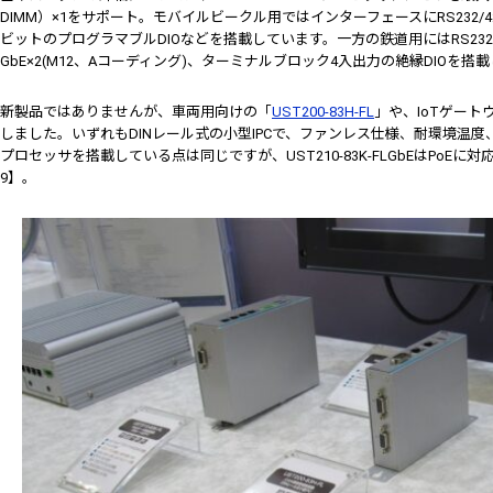
DIMM）×1をサポート。モバイルビークル用ではインターフェースにRS232/422/48
ビットのプログラマブルDIOなどを搭載しています。一方の鉄道用にはRS232/42
GbE×2(M12、Aコーディング)、ターミナルブロック4入出力の絶縁DIOを搭
新製品ではありませんが、車両用向けの「
UST200-83H-FL
」や、IoTゲート
しました。いずれもDINレール式の小型IPCで、ファンレス仕様、耐環境温度、CANイ
プロセッサを搭載している点は同じですが、UST210-83K-FLGbEはPoE
9】。