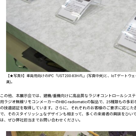
【★写真9】車両用向けのIPC「UST200-83H-FL」(写真中央)と、IoTゲートウェイ向
奥)。
この他、本展示会では、建機/重機向けに高品質なラジオコントロールシス
用ラジオ無線リモコンメーカーのHBC-radiomaticの製品で、25種類も
の技適認証を取得しています。さらに、それぞれのお客様のご要求に応じた
で、そのスタイリッシュなデザインも相まって、多くの来場者の興味をひいて
は、ぜひ弊社担当までお問い合わせください。