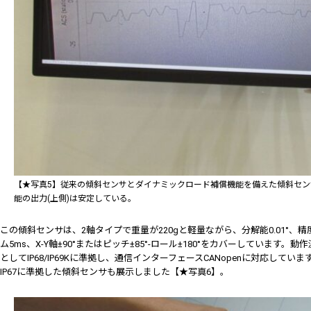
【★写真5】従来の傾斜センサとダイナミックロード補償機能を備えた傾斜セン
能の出力(上側)は安定している。
この傾斜センサは、2軸タイプで重量が220gと軽量ながら、分解能0.01°、精度±0.
ム5ms、X-Y軸±90°またはピッチ±85°-ロール±180°をカバーしています。動
としてIP68/IP69Kに準拠し、通信インターフェースCANopenに対応しています
IP67に準拠した傾斜センサも展示しました【★写真6】。