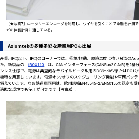
【★写真7】ロータリーエンコーダを利用し、ワイヤを引くことで距離を計測
ガの伸長計測に適している。
Axiomtekの多種多彩な産業用PCも出展
産業用PC(以下、IPC)のコーナーでは、衝撃/振動、環境温度に強い台湾のAx
た。新製品の「
tBOX110
」は、CANインターフェース(CANBus2.0 A/B
ンレス仕様で、電源は典型的なモバイルビークル用のDC9～36VまたはDC12/2
機種を用意しています。電源オン/オフのスケジューリング機能や車両バッテ
備えています。なお鉄道車両用は、欧州規格EN45545ｰ2/EN50155の認定
過酷な環境でも使用が可能です【写真8】。