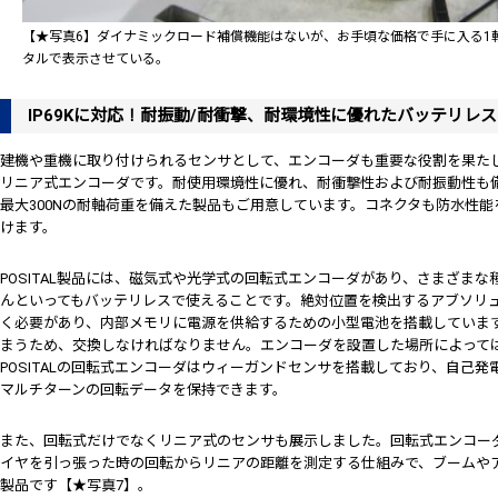
【★写真6】ダイナミックロード補償機能はないが、お手頃な価格で手に入る1
タルで表示させている。
IP69Kに対応！耐振動/耐衝撃、耐環境性に優れたバッテリレ
建機や重機に取り付けられるセンサとして、エンコーダも重要な役割を果た
リニア式エンコーダです。耐使用環境性に優れ、耐衝撃性および耐振動性も備え
最大300Nの耐軸荷重を備えた製品もご用意しています。コネクタも防水性
けます。
POSITAL製品には、磁気式や光学式の回転式エンコーダがあり、さまざま
んといってもバッテリレスで使えることです。絶対位置を検出するアブソリ
く必要があり、内部メモリに電源を供給するための小型電池を搭載していま
まうため、交換しなければなりません。エンコーダを設置した場所によって
POSITALの回転式エンコーダはウィーガンドセンサを搭載しており、自己
マルチターンの回転データを保持できます。
また、回転式だけでなくリニア式のセンサも展示しました。回転式エンコー
イヤを引っ張った時の回転からリニアの距離を測定する仕組みで、ブームや
製品です【★写真7】。