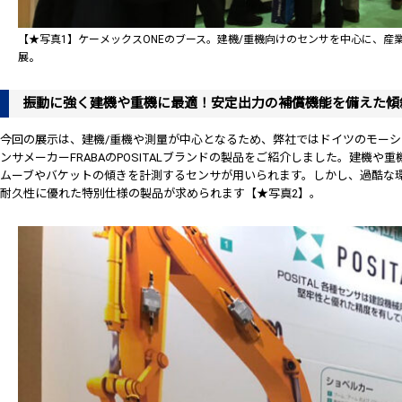
【★写真1】ケーメックスONEのブース。建機/重機向けのセンサを中心に、産
展。
振動に強く建機や重機に最適！安定出力の補償機能を備えた傾
今回の展示は、建機/重機や測量が中心となるため、弊社ではドイツのモー
ンサメーカーFRABAのPOSITALブランドの製品をご紹介しました。建機
ムーブやバケットの傾きを計測するセンサが用いられます。しかし、過酷な
耐久性に優れた特別仕様の製品が求められます【★写真2】。