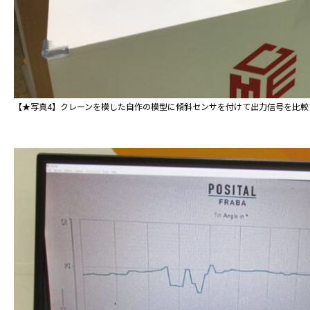
【★写真4】クレーンを模した自作の模型に傾斜センサを付けて出力信号を比較